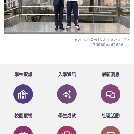
e5f4cfa2-e1bd-4fa7-b774-
73869bad7636
學校資訊
入學資訊
最新消息
校園電視
學生成就
社區活動