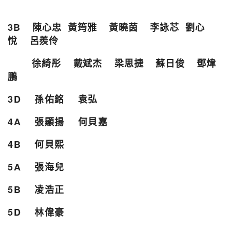
3B 陳心忠 黃筠雅 黃曉茵 李詠芯 劉心
悅 呂羨伶
徐綺彤 戴斌杰 梁思捷 蘇日俊 鄧煒
鵬
3D 孫佑銘 袁弘
4A 張顯揚 何貝嘉
4B 何貝熙
5A 張海兒
5B 凌浩正
5D 林偉豪