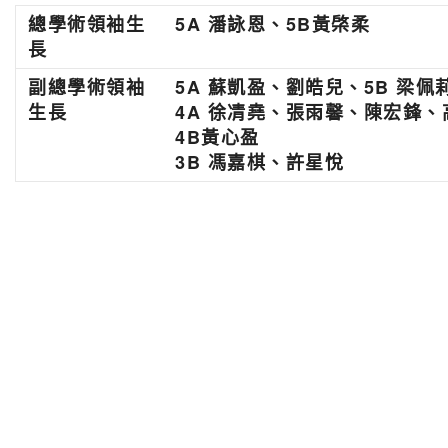
總學術領袖生
5A 潘詠恩、5B黃棨柔
長
副總學術領袖
5A 蘇凱盈、劉皓兒、5B 梁佩
生長
4A 徐凊堯、張雨馨、陳宏鋒、
4B黃心盈
3B 馮嘉棋、許星悅