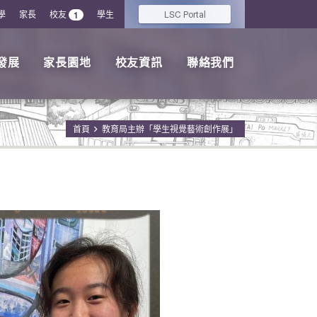
學
家長
校友
學生
LSC
1
Portal
發展
家長園地
校友資訊
聯絡我們
首頁
教育局主辦「學生視覺藝術創作展」