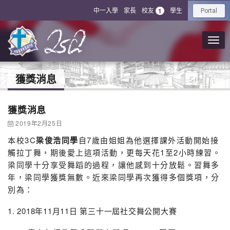
中一入學
家長
校友
學生
1
Portal
獲獎消息
獲獎消息
2019年2月25日
本校3C
梁俊浩同學
自7歲由姐姐為他選擇課外活動開始接
觸拉丁舞，期後愛上這項活動，更每天花1至2小時練習。
梁同學十分享受舞蹈的過程，讓他感到十分放鬆。習舞多
年，梁同學獲獎無數。近來梁同學再次獲得多個獎項，分
別為：
1. 2018年11月11日 第三十一屆社交舞公開大賽