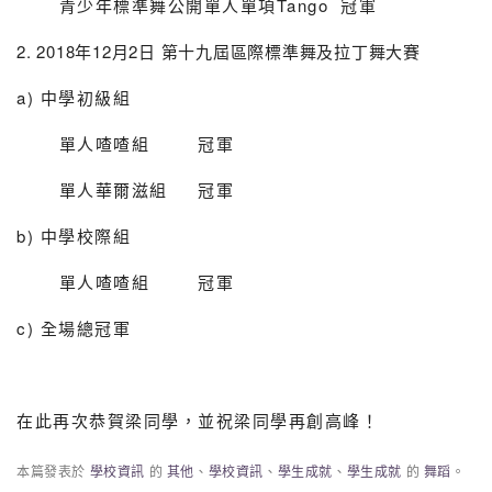
青少年標準舞公開單人單項Tango 冠軍
2. 2018年12月2日 第十九屆區際標準舞及拉丁舞大賽
a) 中學初級組
單人喳喳組 冠軍
單人華爾滋組 冠軍
b) 中學校際組
單人喳喳組 冠軍
c) 全場總冠軍
在此再次恭賀梁同學，並祝梁同學再創高峰！
本篇發表於
學校資訊
的
其他
、
學校資訊
、
學生成就
、
學生成就
的
舞蹈
。