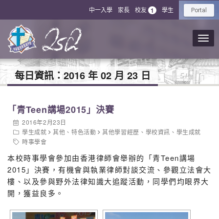
中一入學
家長
校友
學生
1
Portal
每日資訊：
2016 年 02 月 23 日
「青Teen講場2015」決賽
2016年2月23日
學生成就
其他
、
特色活動
其他學習經歷
、
學校資訊
、
學生成就
時事學會
本校時事學會參加由香港律師會舉辦的「青Teen講場
2015」決賽，有機會與執業律師對談交流、參觀立法會大
樓、以及參與野外法律知識大追蹤活動，同學們均眼界大
開，獲益良多。