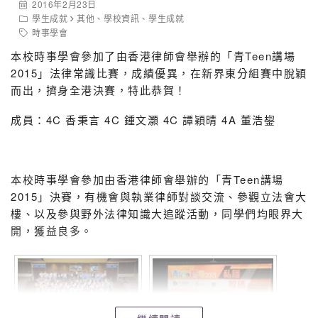
2016年2月23日
不同的看法，若只了解一方的見解而不理解其他國家的角
學生成就
其他
、
學校資訊
、
學生成就
度，這樣分析歷史便不夠全面了，我們必須多角度深入思
時事學會
考，令歷史再次立體化，不能以單以平面角度思考，這才
本校時事學會參加了由香港律師會舉辦的「青Teen講場
能真正了解不同事件的真正意義。
2015」法律常識比賽，成績優異，在新界東分組賽中脫穎
而出，擠身全港決賽，特此恭賀！
成員：4C 香秉言 4C 鍾文灝 4C 譚穎晴 4A 董浩鋆
除此之外，我們要記念在中日戰爭中犧牲的勇士和無辜的
平民，作為後人的我們更要吸取歷史教訓，不再重蹈覆
轍，展望將來，努力創造一個和平、互愛互信的世界，為
了人類的福祉而奮鬥。（4C譚穎晴）
本校時事學會參加由香港律師會舉辦的「青Teen講場
2015」決賽，有機會與執業律師對談交流、參觀立法會大
樓、以及參與野外法律知識大追蹤活動，同學們均眼界大
開，獲益良多。