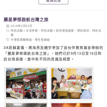
繼續閱讀
麗星夢想啟航台灣之旅
2016年2月23日
特色活動
交流考察
、
特色活動
其他學習經歷
、
學校資訊
、
特色活
動
升學就業輔導組
、
學生發展組
3A班蘇嘉儀、周海燕及魏宇參加了由伙伴教育基金舉辦的
「麗星夢想啟航台灣之旅」，她們已於9月13日至16日到
訪台灣高雄，當中有不同的見識及經歷。