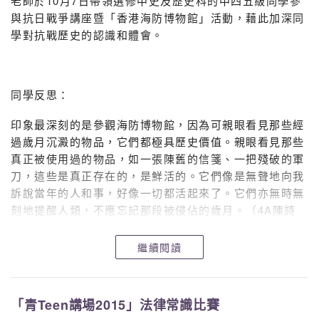
老師於10月7日帶領選修中史及歷史科的中四五級同學參
與抗日戰爭講座暨「香港海防博物館」活動，藉此加深同
學對抗戰歷史的認識和體會。
同學反思：
印象最深刻的是參觀海防博物館，因為可親眼看見那些經
過歲月沉澱的物品，它們都極具歷史價值。親眼看見那些
真正被使用過的物品，如一張陳舊的信箋、一把殘破的軍
刀，這些是真正存在的，是鮮活的。它們像是無聲地向我
訴說當年的人和事，好像一切都活起來了。它們亦無時無
刻地提醒人類，不應忘記那段被侵佔的歲月。（4A陳詩
迪）
繼續閱讀
同學反思：
「青Teen講場2015」法律常識比賽
參加這次講座，讓我了解到不同國家對同一段歷史可能有