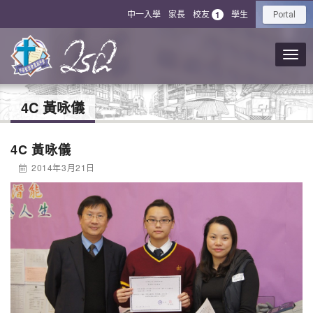
中一入學
家長
校友
學生
1
Portal
4C 黃咏儀
4C 黃咏儀
2014年3月21日