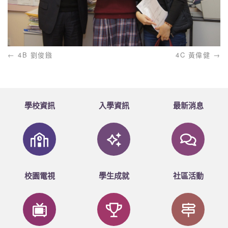
4B 劉俊鏹
4C 黃偉健
學校資訊
入學資訊
最新消息
校園電視
學生成就
社區活動