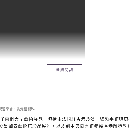
繼續閱讀
視藝學會
、
視覺藝術科
觀了兩個大型藝術展覽，包括由法國駐香港及澳門總領事館與康
國立畢加索藝術館珍品展》，以及到中央圖書館參觀香港雕塑學