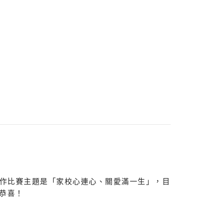
製作比賽主題是「家校心連心、關愛滿一生」，目
恭喜！