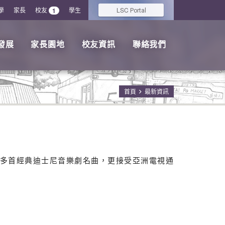
學
家長
校友
學生
LSC
1
Portal
發展
家長園地
校友資訊
聯絡我們
首頁
最新資訊
奏唱多首經典迪士尼音樂劇名曲，更接受亞洲電視通