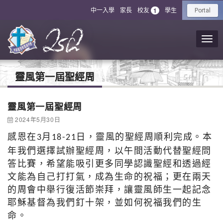
中一入學
家長
校友
學生
1
Portal
靈風第一屆聖經周
靈風第一屆聖經周
2024年5月30日
感恩在
月
日，靈風的聖經周順利完成。本
3
18-21
年我們選擇試辦聖經周，以午間活動代替聖經問
答比賽，希望能吸引更多同學認識聖經和透過經
文能為自己打打氣，成為生命的祝福；更在兩天
的周會中舉行復活節崇拜，讓靈風師生一起記念
耶穌基督為我們釘十架，並如何祝福我們的生
命。