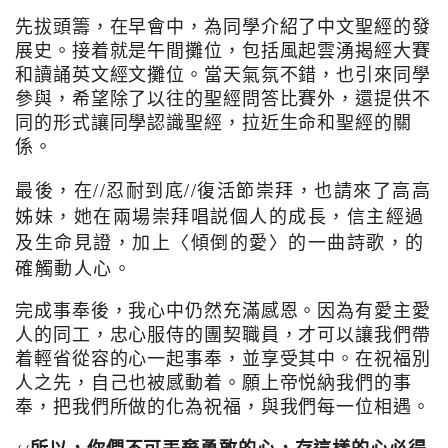
先拔頭籌，在早會中，為同學介紹了中文聖經的發
展史。接着就是午間攤位，包括風起雲湧揭經大賽
和讀誦英文經文攤位。當天氣氛不錯，也引來同學
參與，希望除了以往的聖經問答比賽外，還提供不
同的形式讓同學認識聖經，拉近生命和聖經的關
係。
//
//
最後，在
忍耐到底
復活節崇拜，也請來了高高
姊妹，她在兩場崇拜唱説個人的成長，信主經過
及生命見證，加上
〈
傾倒的愛
〉
的一曲詩歌，的
確觸動人心。
完成事奉後，我心中仍然充滿感恩。因為有愛主愛
人的同工，忠心服侍的團契職員，才可以讓我們帶
着輕省從容的心一起事奉，並享受其中。在祝福別
人之先，自己也被感動着。願上帝悦納我們的事
奉，把我們所做的化為祝福，與我們每一位相遇。