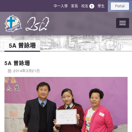
中一入學
家長
校友
學生
1
Portal
5A 曾詠珊
5A 曾詠珊
2014年3月21日